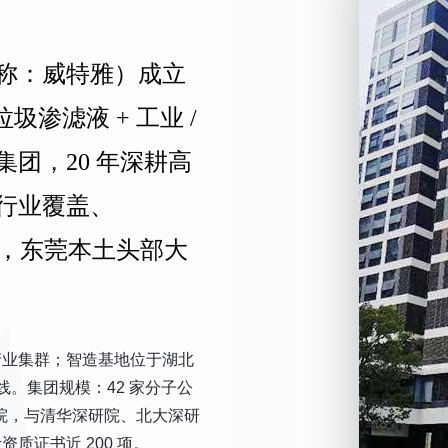
称：威特雅）成立
垃圾渗滤液 + 工业 /
团，20 年深耕高
行业覆盖、
强，东莞本土头部大
产业集群；智造基地位于湖北
。集团规模：42 家分子公
研发院，与清华深研院、北大深研
质证书近 200 项。