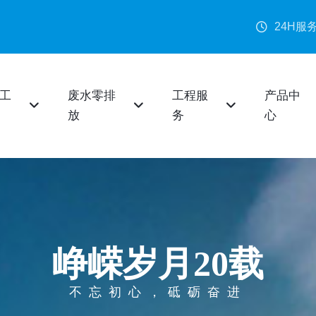
24H服
工
废水零排
工程服
产品中
放
务
心
峥嵘岁月20载
不忘初心，砥砺奋进