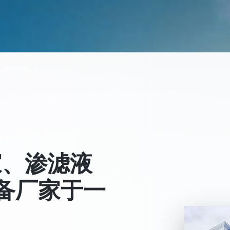
家、渗滤液
备厂家于一