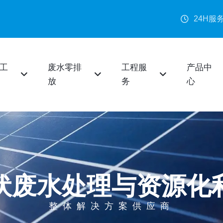
24H服
工
废水零排
工程服
产品中
放
务
心
伏废水处理与资源化
整体解决方案供应商