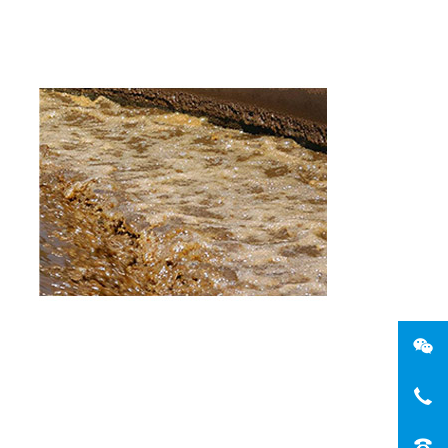
微
手机
电话