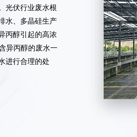
。光伏行业废水根
排水、多晶硅生产
异丙醇引起的高浓
中含异丙醇的废水一
水进行合理的处