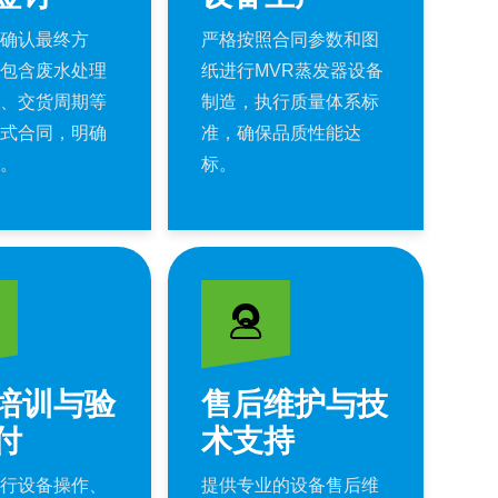
确认最终方
严格按照合同参数和图
包含废水处理
纸进行MVR蒸发器设备
、交货周期等
制造，执行质量体系标
式合同，明确
准，确保品质性能达
。
标。
09
10
培训与验
售后维护与技
付
术支持
行设备操作、
提供专业的设备售后维