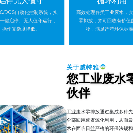
启停无人值守
循环利用
LC/DCS自动化控制系统，实
高效处理各类工业废水，
一键启停、无人值守运行，
零排放，并可回收有价值
操作复杂度降低。
物，满足严苛环保标
关于威特雅
您工业废水
伙伴
工业废水零排放通过集成多种先
全部回用或资源化利用，从而最
术在面临日益严格的环保法规和