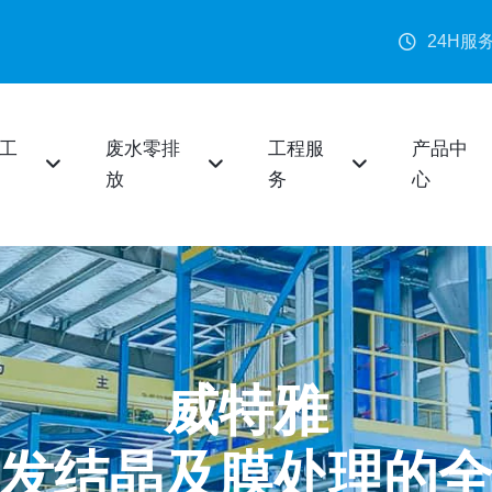
24H服
工
废水零排
工程服
产品中
放
务
心
威特雅
发结晶及膜处理的