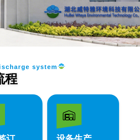
discharge system
流程
04
05
签订
设备生产